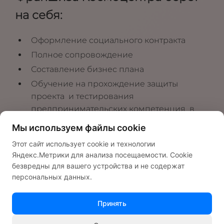
на себя:
Оформление социального контракта
Полное сопровождение
Составление бизнес плана
Обучение на прохождение защиты
проекта и тестирования
предпринимательских компетенция в
органах соц. защиты
Мы используем файлы cookie
Этот сайт использует cookie и технологии
Яндекс.Метрики для анализа посещаемости. Cookie
безвредны для вашего устройства и не содержат
персональных данных.
Хотите узнать подробнее
Принять
Связаться