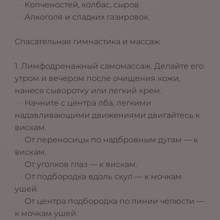
· Копченостей, колбас, сыров.
· Алкоголя и сладких газировок.
Спасательная гимнастика и массаж
1. Лимфодренажный самомассаж. Делайте его
утром и вечером после очищения кожи,
нанеся сыворотку или легкий крем.
· Начните с центра лба, легкими
надавливающими движениями двигайтесь к
вискам.
· От переносицы по надбровным дугам — к
вискам.
· От уголков глаз — к вискам.
· От подбородка вдоль скул — к мочкам
ушей.
· От центра подбородка по линии челюсти —
к мочкам ушей.