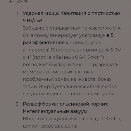
фигуры:
Ударная мощь: Кавитация с плотностью
5 Вт/см²
Забудьте о стандартных показателях. VIX-
8 Harmony генерирует ультразвук
в 5
раз эффективнее
многих других
аппаратов! Плотность энергии до 4-5 Вт/
см² (против обычных 0,5–1 Вт/см²)
позволяет быстро и точечно разрушать
мембраны жировых клеток в
проблемных зонах: на животе, боках,
талии. Жир буквально «сжигается» без
следа, выводясь естественным путем.
Рельеф без «апельсиновой корки»:
Интеллектуальный вакуум
Мощный вакуумный массаж (до 100 кПа)
делает сразу два дела: